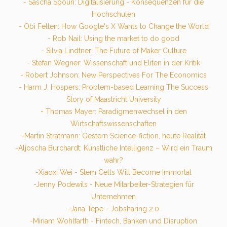
- Sascha Spoun: Digitalisierung - Konsequenzen für die
Hochschulen
- Obi Felten: How Google's X Wants to Change the World
- Rob Nail: Using the market to do good
- Silvia Lindtner: The Future of Maker Culture
- Stefan Wegner: Wissenschaft und Eliten in der Kritik
- Robert Johnson: New Perspectives For The Economics
- Harm J. Hospers: Problem-based Learning The Success
Story of Maastricht University
- Thomas Mayer: Paradigmenwechsel in den
Wirtschaftswissenschaften
-Martin Stratmann: Gestern Science-fiction, heute Realität
-Aljoscha Burchardt: Künstliche Intelligenz – Wird ein Traum
wahr?
-Xiaoxi Wei - Stem Cells Will Become Immortal
-Jenny Podewils - Neue Mitarbeiter-Strategien für
Unternehmen
-Jana Tepe - Jobsharing 2.0
-Miriam Wohlfarth - Fintech, Banken und Disruption