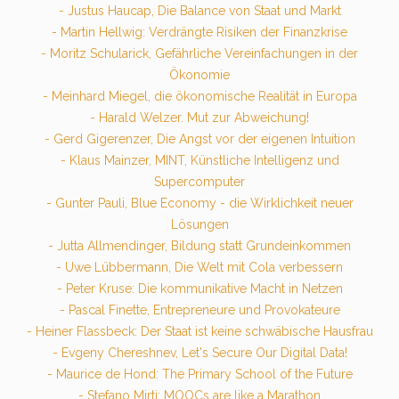
- Justus Haucap, Die Balance von Staat und Markt
- Martin Hellwig: Verdrängte Risiken der Finanzkrise
- Moritz Schularick, Gefährliche Vereinfachungen in der
Ökonomie
- Meinhard Miegel, die ökonomische Realität in Europa
- Harald Welzer. Mut zur Abweichung!
- Gerd Gigerenzer, Die Angst vor der eigenen Intuition
- Klaus Mainzer, MINT, Künstliche Intelligenz und
Supercomputer
- Gunter Pauli, Blue Economy - die Wirklichkeit neuer
Lösungen
- Jutta Allmendinger, Bildung statt Grundeinkommen
- Uwe Lübbermann, Die Welt mit Cola verbessern
- Peter Kruse: Die kommunikative Macht in Netzen
- Pascal Finette, Entrepreneure und Provokateure
- Heiner Flassbeck: Der Staat ist keine schwäbische Hausfrau
- Evgeny Chereshnev, Let's Secure Our Digital Data!
- Maurice de Hond: The Primary School of the Future
- Stefano Mirti: MOOCs are like a Marathon